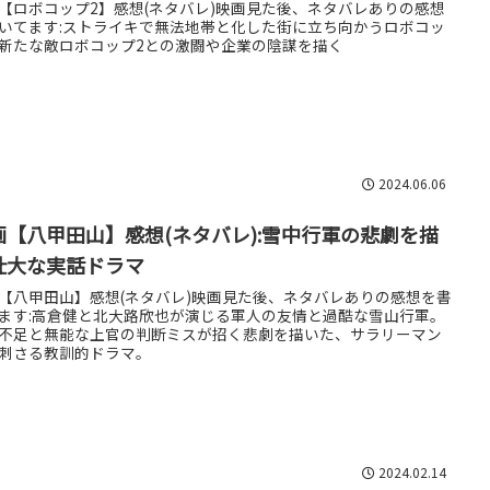
【ロボコップ2】感想(ネタバレ)映画見た後、ネタバレありの感想
いてます:ストライキで無法地帯と化した街に立ち向かうロボコッ
新たな敵ロボコップ2との激闘や企業の陰謀を描く
2024.06.06
画【八甲田山】感想(ネタバレ):雪中行軍の悲劇を描
壮大な実話ドラマ
【八甲田山】感想(ネタバレ)映画見た後、ネタバレありの感想を書
ます:高倉健と北大路欣也が演じる軍人の友情と過酷な雪山行軍。
不足と無能な上官の判断ミスが招く悲劇を描いた、サラリーマン
刺さる教訓的ドラマ。
2024.02.14