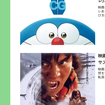
レ
映画
レあ
び太
映
サ
映画
想を
転員