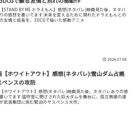
):3DCGで蘇る友情と別れの感動作
【STAND BY ME ドラえもん】感想(ネタバレ)映画見た後、ネタバ
りの感想を書いてます:未来を変えるために現れたドラえもんとの
の友情と成長を、3DCGで描いた感動アニメ
2026.07.08
画【ホワイトアウト】感想(ネタバレ):雪山ダム占拠
スペンスの攻防
【ホワイトアウト】感想(ネタバレ)映画見た後、ネタバレありの感
書いてます:猛吹雪に閉ざされた巨大ダムを舞台に、孤立無援の運
が武装集団に挑む緊迫のサスペンス大作。