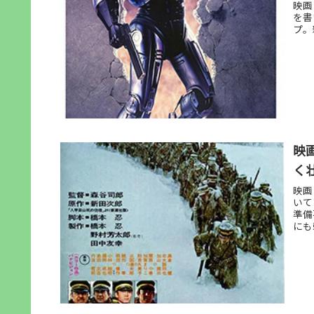
映画
を書
プ。
映
く
映画
いて
準備
にも