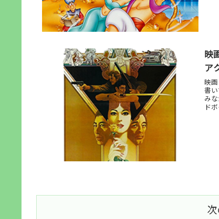
映
ア
映画
書い
みな
ドボ
次