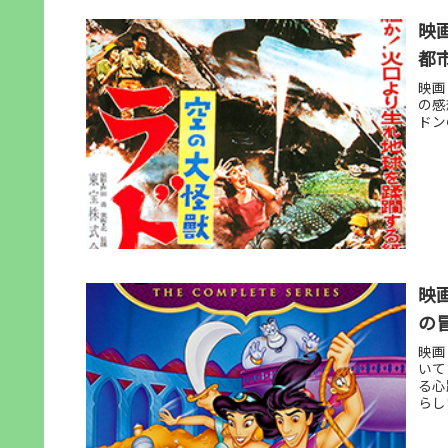
映
都
映画
の感
ドン
映
の
映画
いて
る心
らし