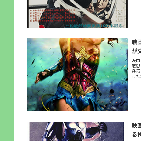
映
が
映画
感想
兵器
した
映
る