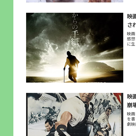
映
さ
映画
感想
に生
映
崩
映画
を書
劇映