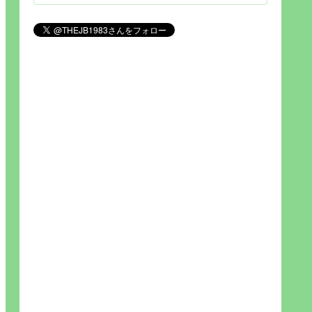
見られれば幸福度を高い」とわか
りやすい人生です。そのため…