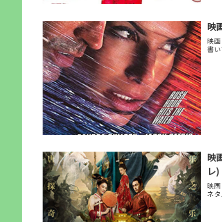
映
映画
書い
映
レ)
映画
ネタ