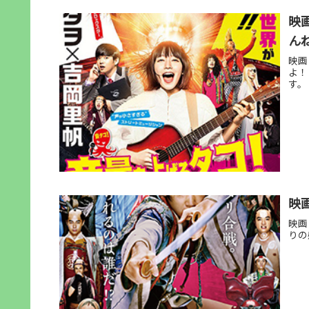
映
ん
映画
よ！
す。
映
映画
りの