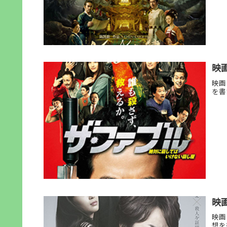
映
映画
を書
映
映画
想を