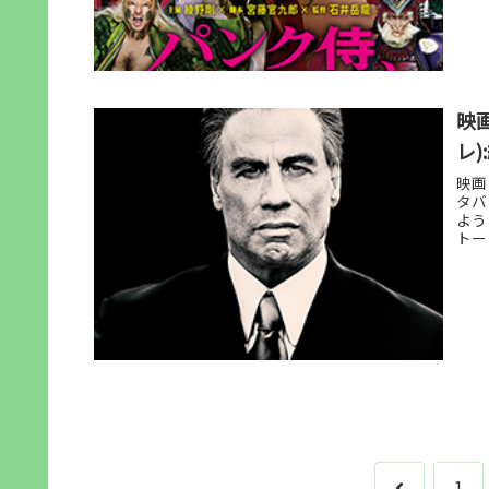
映
レ
映画
タバ
よう
トー
前
1