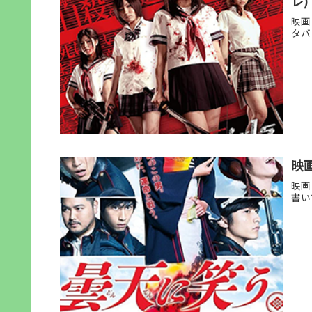
レ)
映画
タバ
映
映画
書い