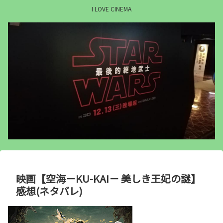
I LOVE CINEMA
映画【空海－KU-KAI－ 美しき王妃の謎】
感想(ネタバレ)