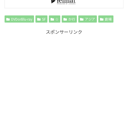
DVDorBlu-ray
SF
☆
か行
アジア
劇場
スポンサーリンク