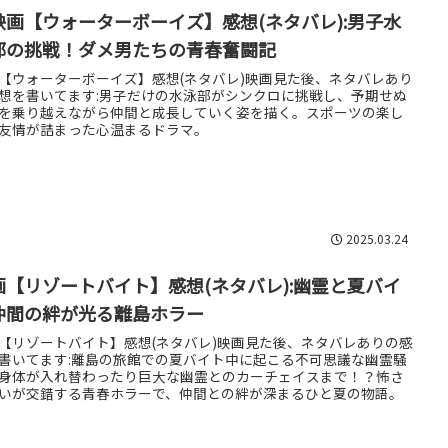
映画【ウォーターボーイズ】感想(ネタバレ):男子水
部の挑戦！ダメ男たちの青春奮闘記
【ウォーターボーイズ】感想(ネタバレ)映画見た後、ネタバレあり
想を書いてます:男子だけの水泳部がシンクロに挑戦し、予期せぬ
を乗り越えながら仲間と成長していく姿を描く。スポーツの楽し
友情が詰まった心温まるドラマ。
2025.03.24
画【リゾートバイト】感想(ネタバレ):幽霊と夏バイ
仲間の絆が光る離島ホラー
【リゾートバイト】感想(ネタバレ)映画見た後、ネタバレありの感
書いてます:離島の旅館での夏バイト中に起こる不可思議な幽霊騒
身体が入れ替わったり巨大な幽霊とのカーチェイスまで！？怖さ
いが交錯する青春ホラーで、仲間との絆が深まるひと夏の物語。