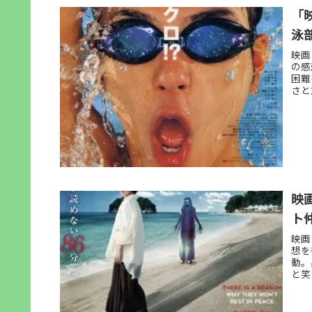
「
泳
映画
の感
困難
さと
映
ト
映画
想を
動。
と笑