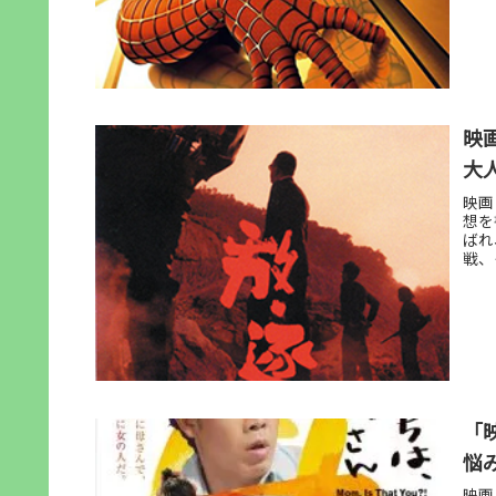
映
大
映画
想を
ばれ
戦、
ダン
「
悩
映画