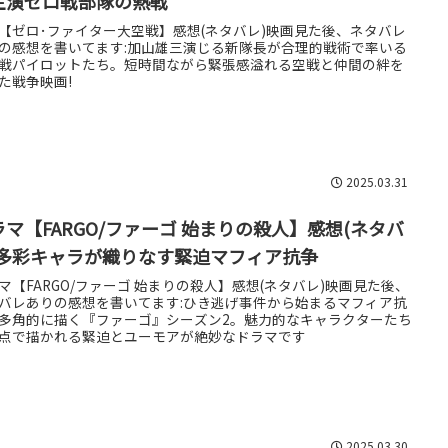
主演ゼロ戦部隊の熱戦
【ゼロ･ファイター大空戦】感想(ネタバレ)映画見た後、ネタバレ
の感想を書いてます:加山雄三演じる新隊長が合理的戦術で率いる
戦パイロットたち。短時間ながら緊張感溢れる空戦と仲間の絆を
た戦争映画!
2025.03.31
ラマ【FARGO/ファーゴ 始まりの殺人】感想(ネタバ
)多彩キャラが織りなす緊迫マフィア抗争
マ【FARGO/ファーゴ 始まりの殺人】感想(ネタバレ)映画見た後、
バレありの感想を書いてます:ひき逃げ事件から始まるマフィア抗
多角的に描く『ファーゴ』シーズン2。魅力的なキャラクターたち
点で描かれる緊迫とユーモアが絶妙なドラマです
2025.03.30