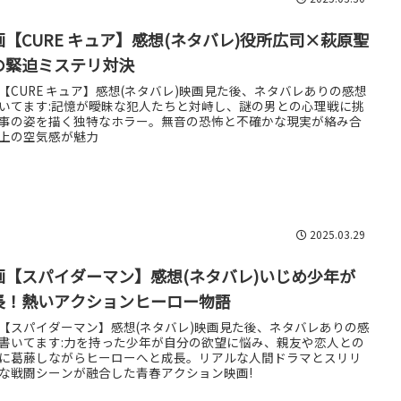
画【CURE キュア】感想(ネタバレ)役所広司×萩原聖
の緊迫ミステリ対決
【CURE キュア】感想(ネタバレ)映画見た後、ネタバレありの感想
いてます:記憶が曖昧な犯人たちと対峙し、謎の男との心理戦に挑
事の姿を描く独特なホラー。無音の恐怖と不確かな現実が絡み合
上の空気感が魅力
2025.03.29
画【スパイダーマン】感想(ネタバレ)いじめ少年が
長！熱いアクションヒーロー物語
【スパイダーマン】感想(ネタバレ)映画見た後、ネタバレありの感
書いてます:力を持った少年が自分の欲望に悩み、親友や恋人との
に葛藤しながらヒーローへと成長。リアルな人間ドラマとスリリ
な戦闘シーンが融合した青春アクション映画!