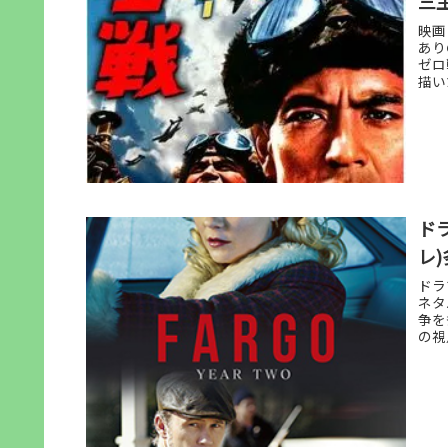
三
映画
あり
ゼロ
描い
ド
レ
ドラ
ネタ
争を
の視