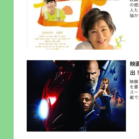
の感
人た
描か
映
出
映画
を書
スー
載で