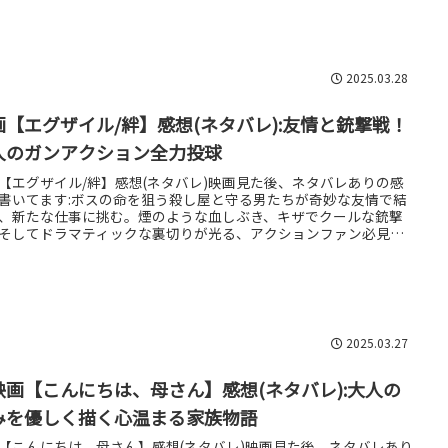
2025.03.28
画【エグザイル/絆】感想(ネタバレ):友情と銃撃戦！
人のガンアクション全力投球
【エグザイル/絆】感想(ネタバレ)映画見た後、ネタバレありの感
書いてます:ボスの命を狙う殺し屋と守る男たちが奇妙な友情で結
、新たな仕事に挑む。煙のような血しぶき、キザでクールな銃撃
そしてドラマティックな裏切りが光る、アクションファン必見の
ディ映画。
2025.03.27
映画【こんにちは、母さん】感想(ネタバレ):大人の
みを優しく描く心温まる家族物語
【こんにちは、母さん】感想(ネタバレ)映画見た後、ネタバレあり