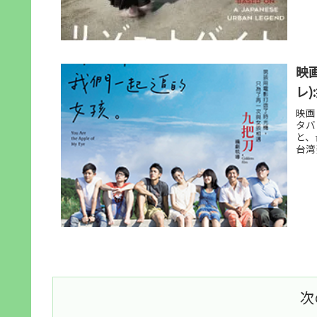
映
レ
映画
タバ
と、
台湾
次