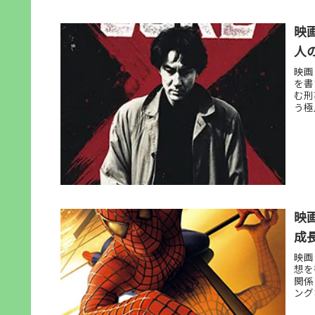
映
人
映画
を書
む刑
う極
映
成
映画
想を
関係
ング