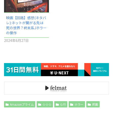
映画【回路】感想(ネタバ
レ):ネットが繋がる先は
死の世界？終末系Jホラー
の傑作
2024年6月27日
Amazonプライム
☆☆☆
ら行
ホラー
邦画