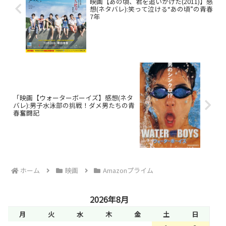
映画【あの頃、君を追いかけた(2011)】感
想(ネタバレ):笑って泣ける“あの頃”の青春
7年
「映画【ウォーターボーイズ】感想(ネタ
バレ):男子水泳部の挑戦！ダメ男たちの青
春奮闘記
ホーム
映画
Amazonプライム
2026年8月
月
火
水
木
金
土
日