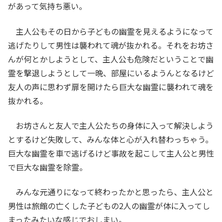
があって気持ち悪い。
主人公もその日から子どもの幽霊を見えるようになって
逃げたりして男性は襲われて魂が抜かれる。それをお坊さ
んが何とかしようとして、主人公も危険だということで幽
霊を撃退しようとして一晩、部屋にいるようんとなるけど
友人の声に思わず扉を開けたら巨大な幽霊に襲われて魂を
抜かれる。
お坊さんと友人で主人公たちの身体に入って解決しよう
とするけど失敗して、みんな体と心が入れ替わっちゃう。
巨大な幽霊を車で逃げるけど事故を起こして主人公と男性
で巨大な幽霊を除霊。
みんな元通りになって終わったかと思ったら、主人公と
男性は旅館の亡くした子どもの2人の幽霊が体に入ってし
まったみたいな感じでおしまい。