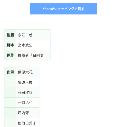
Yahoo!ショッピングで見る
監督
永江二朗
脚本
宮本武史
原作
投稿者「日向麦」
出演
伊原六花
藤原大祐
秋田汐梨
松浦祐也
坪内守
佐伯日菜子