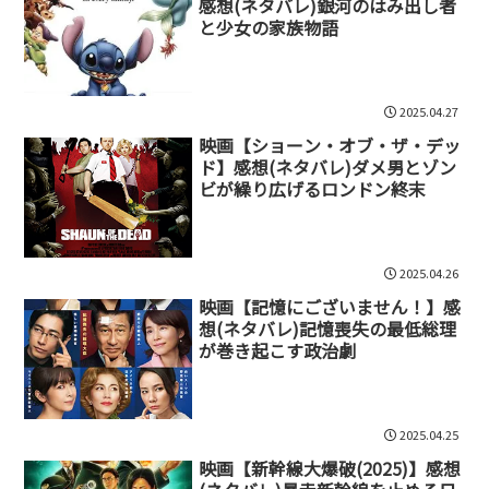
感想(ネタバレ)銀河のはみ出し者
と少女の家族物語
2025.04.27
映画【ショーン・オブ・ザ・デッ
ド】感想(ネタバレ)ダメ男とゾン
ビが繰り広げるロンドン終末
2025.04.26
映画【記憶にございません！】感
想(ネタバレ)記憶喪失の最低総理
が巻き起こす政治劇
2025.04.25
映画【新幹線大爆破(2025)】感想