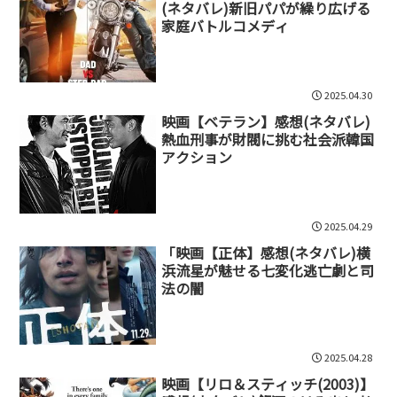
(ネタバレ)新旧パパが繰り広げる
家庭バトルコメディ
2025.04.30
映画【ベテラン】感想(ネタバレ)
熱血刑事が財閥に挑む社会派韓国
アクション
2025.04.29
「映画【正体】感想(ネタバレ)横
浜流星が魅せる七変化逃亡劇と司
法の闇
2025.04.28
映画【リロ＆スティッチ(2003)】