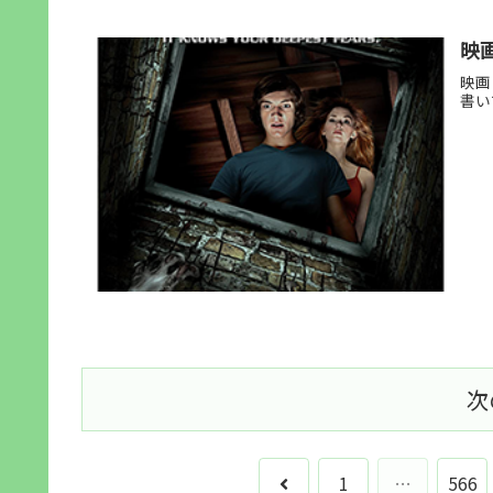
映
映画
書い
次
前
1
…
566