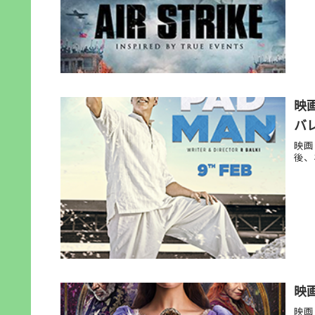
映
バレ
映画
後、
映
映画