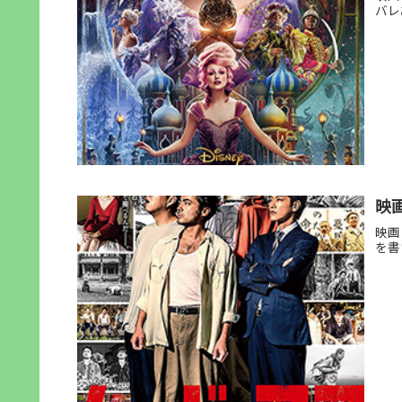
バレ
映
映画
を書