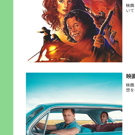
映画
いて
映
映画
想を