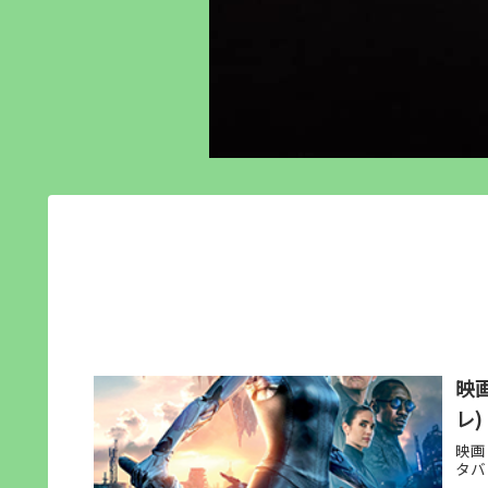
映
レ)
映画
タバ