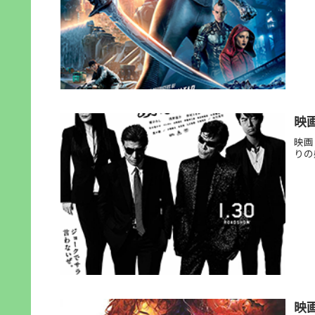
映
映画
りの
映