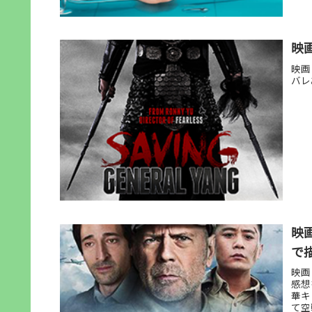
映
映画
バレ
映
で
映画
感想
華キ
て空