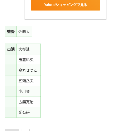
Yahoo!ショッピングで見る
監督
佐向大
出演
大杉漣
玉置玲央
烏丸せつこ
五頭岳夫
小川登
古舘寛治
光石研