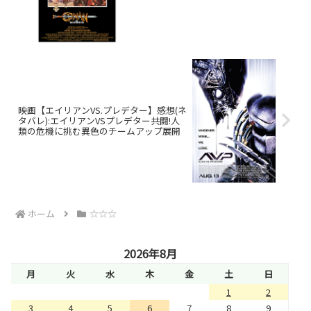
映画【エイリアンVS.プレデター】感想(ネ
タバレ):エイリアンVSプレデター共闘!人
類の危機に挑む異色のチームアップ展開
ホーム
☆☆☆
2026年8月
月
火
水
木
金
土
日
1
2
3
4
5
6
7
8
9