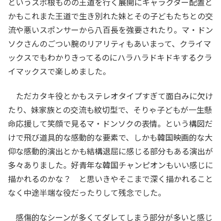
というスポ根ものの王道を行く展開にキャラクター配置と
かもこれまた王道で生き別れた妹とその子どもたちとの交
流や悪いスポンサーから八百長を強要されたり。マ・ドン
ソクさんのごつい腕のリアリティもあいまって、クライマ
ックスでもわかりきってるのにハラハラドキドキするクラ
イマックスで楽しめました。
ただカタキ役とかもステレオタイプすぎて面白みに欠け
たり、妹家族との交流も紋切型で、そりゃ子どもが一生懸
命応援して笑顔で見るマ・ドンソクの表情。という構図だ
けで飛び道具的な感動的な要素で、しかも韓国映画的な大
仰な感動的演出とかも結構退屈に感じる部分もある演出が
多々ありました。好青年な韓国チャンピオンもいい感じに
描かれるのかな？ と思いきやそこまで深く描かれること
なく中途半端な役だったりして残念でした。
感傷的なシーンが多くてダレてしまう部分が多いと感じ