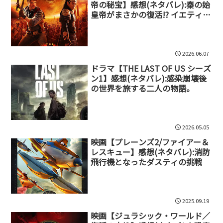
帝の秘宝】感想(ネタバレ):秦の始
皇帝がまさかの復活!? イエティも
参戦する冒険ファンタジー
2026.06.07
ドラマ【THE LAST OF US シーズ
ン1】感想(ネタバレ):感染崩壊後
の世界を旅する二人の物語。
2026.05.05
映画【プレーンズ2/ファイアー＆
レスキュー】感想(ネタバレ):消防
飛行機となったダスティの挑戦
2025.09.19
映画【ジュラシック・ワールド／