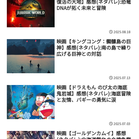
復活の大地】感想(ネタバレ):恐竜
DNAが拓く未来と冒険
2025.08.18
映画【キングコング：髑髏島の巨
神】感想(ネタバレ):南の島で繰り
広げる巨神との対話
2025.07.13
映画【ドラえもん のび太の海底
鬼岩城】感想(ネタバレ):海底冒険
と友情、バギーの勇気に涙
2025.07.03
映画【ゴールデンカムイ】感想