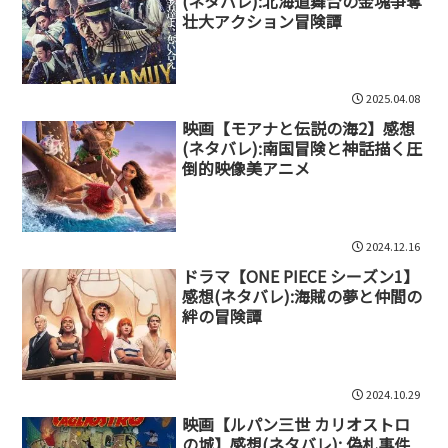
(ネタバレ):北海道舞台の金塊争奪
壮大アクション冒険譚
2025.04.08
映画【モアナと伝説の海2】感想
(ネタバレ):南国冒険と神話描く圧
倒的映像美アニメ
2024.12.16
ドラマ【ONE PIECE シーズン1】
感想(ネタバレ):海賊の夢と仲間の
絆の冒険譚
2024.10.29
映画【ルパン三世 カリオストロ
の城】感想(ネタバレ): 偽札事件