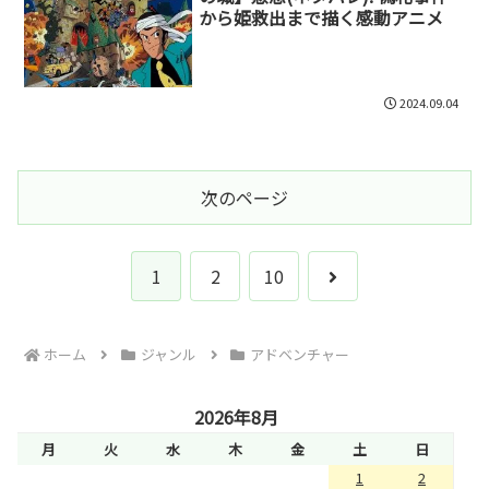
から姫救出まで描く感動アニメ
2024.09.04
次のページ
次
1
2
10
へ
ホーム
ジャンル
アドベンチャー
2026年8月
月
火
水
木
金
土
日
1
2