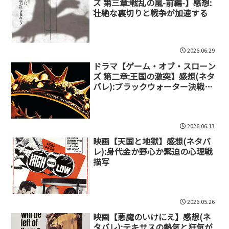
ズ 第三章:戦乱の嵐-前編-】感想:
壮絶な裏切りと戦争が加速する
2026.06.29
ドラマ【ゲーム・オブ・スローン
ズ 第二章:王国の激突】感想(ネタ
バレ):ブラックウォーター決戦と
王位争いの行方
2026.06.13
映画【天国と地獄】感想(ネタバ
レ):身代金か野心か緊迫の心理戦
描写
2026.05.26
映画【悪魔のいけにえ】感想(ネ
タバレ):テキサスの熱気と狂気が