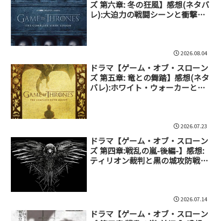
ズ 第六章: 冬の狂風】感想(ネタバ
レ):大迫力の戦闘シーンと衝撃の
ドラマが連続
2026.08.04
ドラマ【ゲーム・オブ・スローン
ズ 第五章: 竜との舞踏】感想(ネタ
バレ):ホワイト・ウォーカーとの
激戦、王都の権力闘争
2026.07.23
ドラマ【ゲーム・オブ・スローン
ズ 第四章:戦乱の嵐-後編-】感想:
ティリオン裁判と黒の城攻防戦を
描く
2026.07.14
ドラマ【ゲーム・オブ・スローン