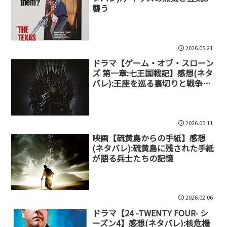
襲う
2026.05.21
ドラマ【ゲーム・オブ・スローン
ズ 第一章:七王国戦記】感想(ネタ
バレ):王座を巡る裏切りと戦争の
幕開け
2026.05.11
映画【硫黄島からの手紙】感想
(ネタバレ):硫黄島に残された手紙
が語る兵士たちの記憶
2026.02.06
ドラマ【24 -TWENTY FOUR- シ
ーズン4】感想(ネタバレ):核危機