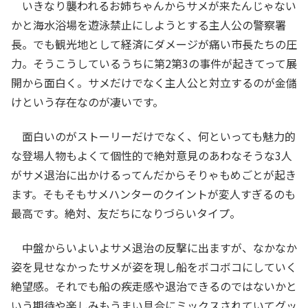
いきなり襲われるお姉ちゃんからサメが来たんじゃない
かと海水浴場を遊泳禁止にしようとする主人公の警察署
長。でも観光地として経済にダメージが痛い市長たちの圧
力。そうこうしているうちに第2第3の事件が起きてって展
開から面白く。サメだけでなく主人公と対立するのが金儲
けという存在なのが凄いです。
面白いのがストーリーだけでなく、何といっても魅力的
な登場人物もよくて個性的で絶対意見のあわなそうな3人
がサメ退治に出かけるってんだからそりゃもめごとが起き
ます。そもそもサメハンターのクイントが変人すぎるのも
最高です。絶対、友だちになりづらいタイプ。
中盤からいよいよサメ退治の反撃に出ますが、なかなか
姿を見せなかったサメが姿を現し船をボコボコにしていく
絶望感。それでも船の疾走感や退治できるのではないかと
いう期待や楽しみもうまい具合にミックスされていてグッ