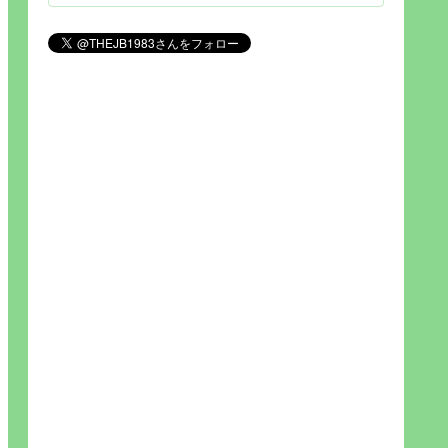
見られれば幸福度を高い」とわか
りやすい人生です。そのため…