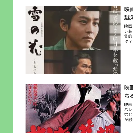
映
越
映画
レあ
倒的
は？
映
ち
映画
バレ
弟と
が融