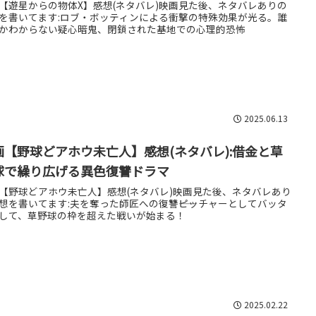
【遊星からの物体X】感想(ネタバレ)映画見た後、ネタバレありの
を書いてます:ロブ・ボッティンによる衝撃の特殊効果が光る。誰
かわからない疑心暗鬼、閉鎖された基地での心理的恐怖
2025.06.13
画【野球どアホウ未亡人】感想(ネタバレ):借金と草
球で繰り広げる異色復讐ドラマ
【野球どアホウ未亡人】感想(ネタバレ)映画見た後、ネタバレあり
想を書いてます:夫を奪った師匠への復讐――ピッチャーとしてバッタ
して、草野球の枠を超えた戦いが始まる！
2025.02.22