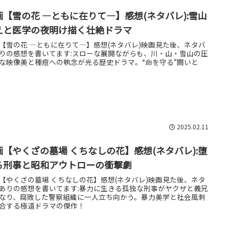
画【雪の花 ―ともに在りて―】感想(ネタバレ):雪山
えと医学の夜明け描く壮絶ドラマ
【雪の花 ―ともに在りて―】感想(ネタバレ)映画見た後、ネタバ
りの感想を書いてます:スローな展開ながらも、川・山・雪山の圧
な映像美と種痘への執念が光る歴史ドラマ。“命を守る”闘いと
2025.02.11
画【やくざの墓場 くちなしの花】感想(ネタバレ):堕
る刑事と昭和アウトローの衝撃劇
【やくざの墓場 くちなしの花】感想(ネタバレ)映画見た後、ネタ
ありの感想を書いてます:暴力に生きる孤独な刑事がヤクザと義兄
なり、腐敗した警察組織に一人立ち向かう。暴力美学と社会風刺
合する極道ドラマの傑作！