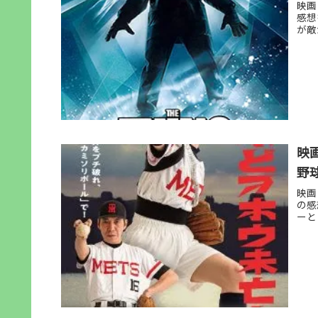
映画
感想
が敵
映
野
映画
の感
ーと