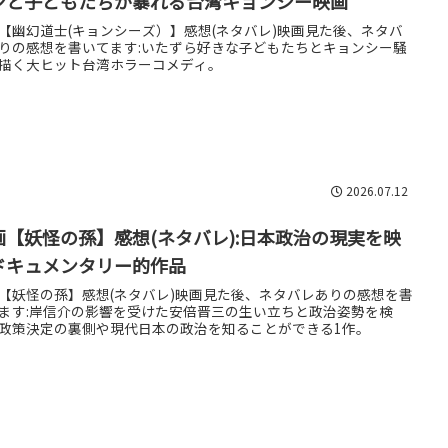
ンと子どもたちが暴れる台湾キョンシー映画
【幽幻道士(キョンシーズ）】感想(ネタバレ)映画見た後、ネタバ
りの感想を書いてます:いたずら好きな子どもたちとキョンシー騒
描く大ヒット台湾ホラーコメディ。
2026.07.12
画【妖怪の孫】感想(ネタバレ):日本政治の現実を映
ドキュメンタリー的作品
【妖怪の孫】感想(ネタバレ)映画見た後、ネタバレありの感想を書
ます:岸信介の影響を受けた安倍晋三の生い立ちと政治姿勢を検
政策決定の裏側や現代日本の政治を知ることができる1作。