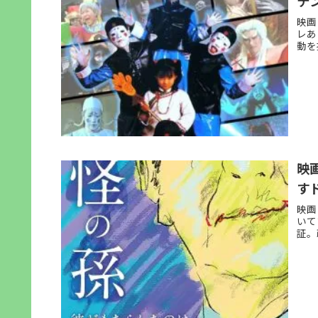
テ
映画
レあ
動を
映
す
映画
いて
証。