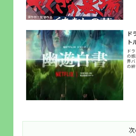
ド
ト
ドラ
の感
界バ
の絆
次