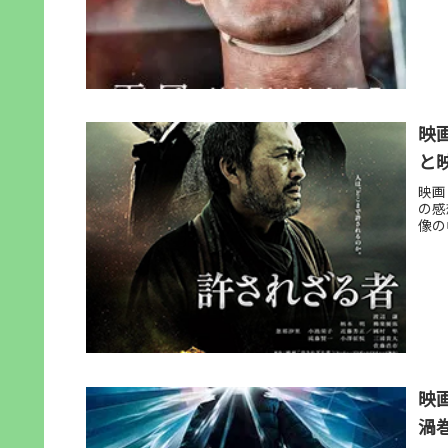
映
と
映画
の感
像の
映
渦