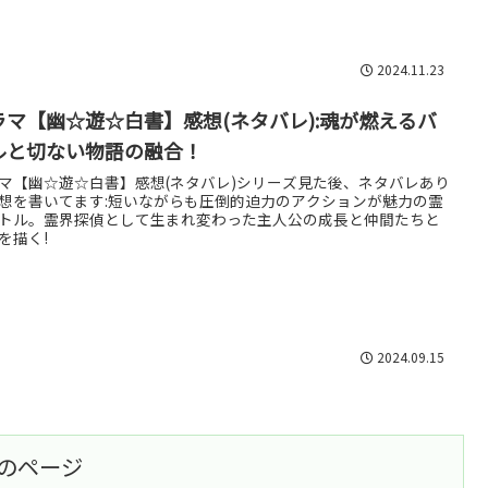
2024.11.23
ラマ【幽☆遊☆白書】感想(ネタバレ):魂が燃えるバ
ルと切ない物語の融合！
マ【幽☆遊☆白書】感想(ネタバレ)シリーズ見た後、ネタバレあり
想を書いてます:短いながらも圧倒的迫力のアクションが魅力の霊
トル。霊界探偵として生まれ変わった主人公の成長と仲間たちと
を描く!
2024.09.15
のページ