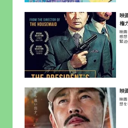
映
権
映画
感想
緊迫
映画
映画
想を