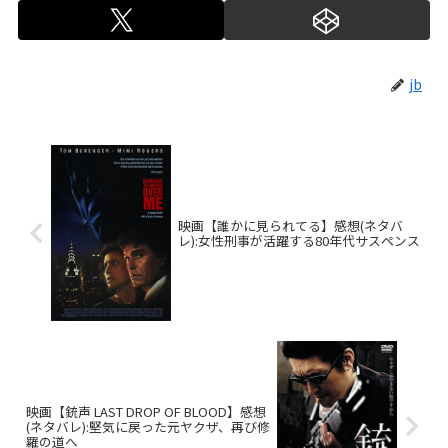
jb
映画【誰かに見られてる】感想(ネタバ
レ):女性刑事が活躍する80年代サスペンス
映画【銃声 LAST DROP OF BLOOD】感想
(ネタバレ):堅気に戻った元ヤクザ、再び修
羅の道へ