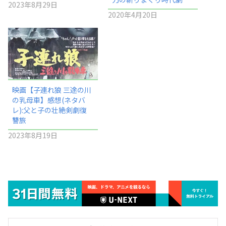
2023年8月29日
2020年4月20日
映画【子連れ狼 三途の川
の乳母車】感想(ネタバ
レ):父と子の壮絶剣劇復
讐旅
2023年8月19日