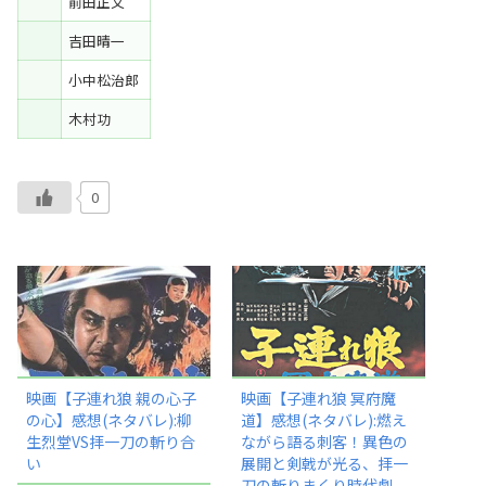
前田正文
吉田晴一
小中松治郎
木村功
0
映画【子連れ狼 親の心子
映画【子連れ狼 冥府魔
の心】感想(ネタバレ):柳
道】感想(ネタバレ):燃え
生烈堂VS拝一刀の斬り合
ながら語る刺客！異色の
い
展開と剣戟が光る、拝一
刀の斬りまくり時代劇