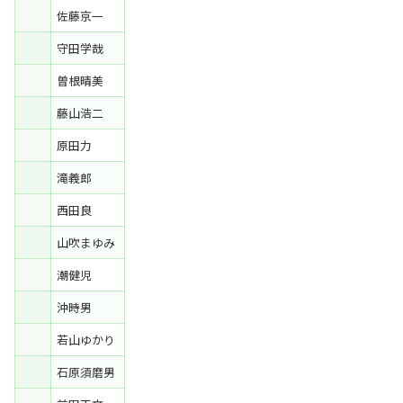
佐藤京一
守田学哉
曽根晴美
藤山浩二
原田力
滝義郎
西田良
山吹まゆみ
潮健児
沖時男
若山ゆかり
石原須磨男