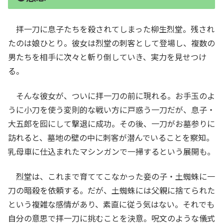
拝一刀に息子たちを殺されてしまった柳生烈堂。残され
たのは娘ひとり。彼女は烈堂の刺客として登場し、複数の
男たちを相手に次々と斬り倒していき、実力を見せつけ
る。
そんな彼女が、ついに拝一刀の前に現れる。お手玉のよ
うに小刀を使う変則的な戦い方に戸惑う一刀だが、息子・
大五郎を囮にして撃退に成功。その後、一刀がお墓参りに
訪れると、墓地の壁の中に刺客が潜んでいることを察知。
乳母車に仕込まれたマシンガンで一掃するという展開も。
烈堂は、これまで育ててこなかった妾の子・土蜘蛛に一
刀の暗殺を依頼する。だが、土蜘蛛には父親に捨てられた
という複雑な感情があり、素直に従う気はない。それでも
自分の意思で拝一刀に挑むことを決意。呪文のような儀式