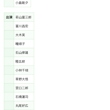
小島剛夕
出演
若山富三郎
富川昌宏
大木実
瞳順子
石山律雄
睦五郎
小林千枝
草野大悟
宮口二郎
石橋蓮司
丸尾好広