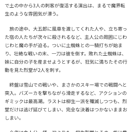
で土の中から3人の刺客が復活する演出は、まるで魔界転
生のような雰囲気が漂う。
旅の途中、大五郎に風車を渡してくれた人や、立ち寄っ
た宿の人たちが次々に殺されるなど、主人公の周囲にじわ
じわと魔の手が迫る。ついに土蜘蛛との一騎打ちが始ま
り、壮絶な戦いの末、一刀は彼を倒す。敗れた土蜘蛛は、
妹に自分の子を産ませようとするが、狂気に満ちたその行
動を見た烈堂が2人を刺す。
終盤は雪山での戦いや、まさかのスキー場での戦闘へと
突入。バズーカを撃ちながら滑走するなど、アクションの
ギミックは最高潮。ラストは柳生一派を殲滅しつつも、烈
堂だけは逃げ延びてしまい、完全な決着はつかないままお
しまい。