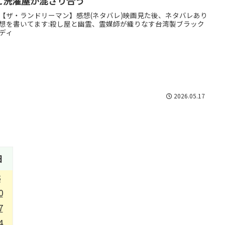
と洗濯屋が混ざり合う
【ザ・ランドリーマン】感想(ネタバレ)映画見た後、ネタバレあり
想を書いてます:殺し屋と幽霊、霊媒師が織りなす台湾製ブラック
ディ
2026.05.17
日
3
0
7
4