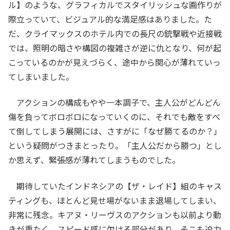
ル】のような、グラフィカルでスタイリッシュな画作りが
際立っていて、ビジュアル的な満足感はありました。た
だ、クライマックスのホテル内での長尺の銃撃戦や近接戦
では、照明の暗さや構図の複雑さが逆に仇となり、何が起
こっているのかが見えづらく、途中から関心が薄れていっ
てしまいました。
アクションの構成もやや一本調子で、主人公がどんどん
傷を負ってボロボロになっていくのに、それでも敵をすべ
て倒してしまう展開には、さすがに「なぜ勝てるのか？」
という疑問がつきまとったり。「主人公だから勝つ」とし
か思えず、緊張感が薄れてしまうものでした。
期待していたインドネシアの【ザ・レイド】組のキャス
ティングも、ほとんど見せ場がないまま退場してしまい、
非常に残念。キアヌ・リーヴスのアクションも以前より動
きが重たく、スピード感に欠ける部分があり、そこも迫力