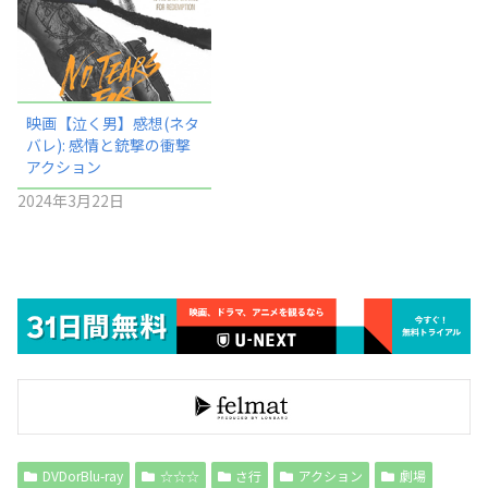
映画【泣く男】感想(ネタ
バレ): 感情と銃撃の衝撃
アクション
2024年3月22日
DVDorBlu-ray
☆☆☆
さ行
アクション
劇場