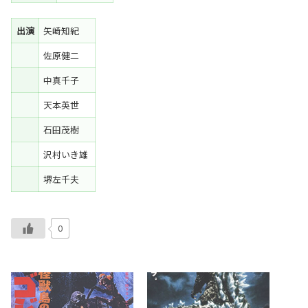
出演
矢崎知紀
佐原健二
中真千子
天本英世
石田茂樹
沢村いき雄
堺左千夫
0