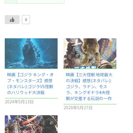
0
映画【ゴジラ キング・オ
映画【三大怪獣 地球最大
ブ・モンスターズ】感想
の決戦】感想(ネタバレ):
(ネタバレ):ゴジラVS怪獣
ゴジラ、ラドン、モス
のハリウッド大決戦
ラ、キングギドラ――4大怪
獣が交差する伝説の一作
2024年5月13日
2020年5月27日