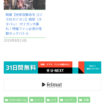
映画【地球攻撃命令 ゴジ
ラ対ガイガン】感想（ネ
タバレ）:ガイガン大暴
れ！特撮ファン必見の怪
獣タッグバトル
2019年8月13日
DVDorBlu-ray
☆☆☆
さ行
コメディ
洋画