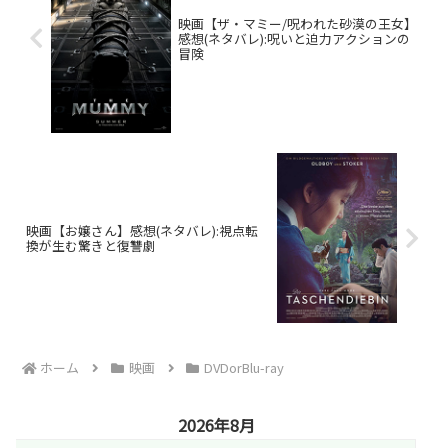
映画【ザ・マミー/呪われた砂漠の王女】
感想(ネタバレ):呪いと迫力アクションの
冒険
映画【お嬢さん】感想(ネタバレ):視点転
換が生む驚きと復讐劇
ホーム
映画
DVDorBlu-ray
2026年8月