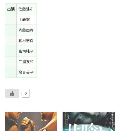
出演
佐藤浩市
山崎努
斉藤由貴
藤村志保
富司純子
三浦友和
余貴美子
0