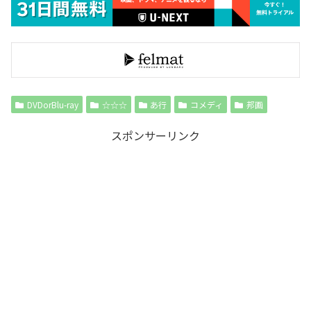
DVDorBlu-ray
☆☆☆
あ行
コメディ
邦画
スポンサーリンク