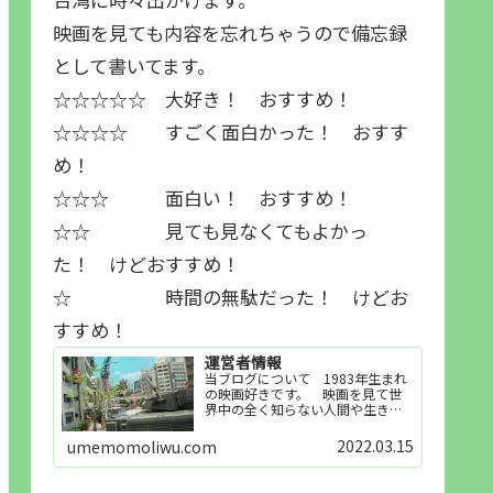
映画を見ても内容を忘れちゃうので備忘録
として書いてます。
☆☆☆☆☆ 大好き！ おすすめ！
☆☆☆☆ すごく面白かった！ おすす
め！
☆☆☆ 面白い！ おすすめ！
☆☆ 見ても見なくてもよかっ
た！ けどおすすめ！
☆ 時間の無駄だった！ けどお
すすめ！
運営者情報
当ブログについて 1983年生まれ
の映画好きです。 映画を見て世
界中の全く知らない人間や生き物
その他の事を知ることや知ってる
世界知らない世界に触れることが
2022.03.15
umemomoliwu.com
好きで映画を見てます。「映画を
見られれば幸福度を高い」とわか
りやすい人生です。そのため…