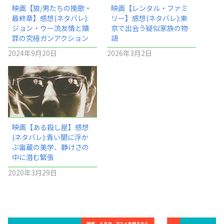
映画【狼/男たちの挽歌・
映画【レンタル・ファミ
最終章】感想(ネタバレ):
リー】感想(ネタバレ):東
ジョン・ウー流友情と贖
京で出会う疑似家族の物
罪の究極ガンアクション
語
2024年9月20日
2026年3月2日
映画【ある殺し屋】感想
(ネタバレ):青い闇に浮か
ぶ雷蔵の美学、静けさの
中に潜む緊張
2020年3月29日