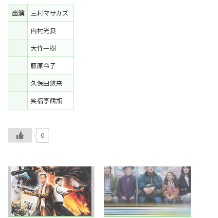
出演
三村マサカズ
内村光良
大竹一樹
藤原令子
久保田悠来
笑福亭鶴瓶
0