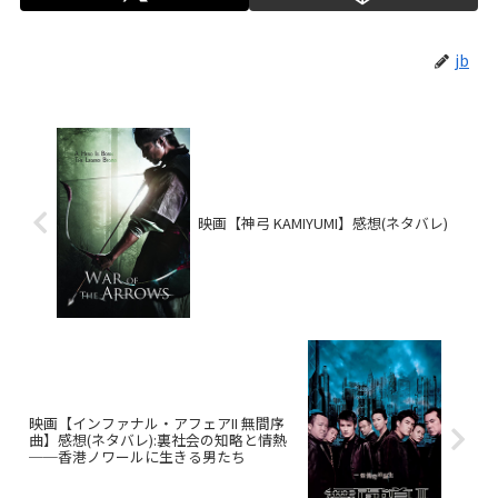
jb
映画【神弓 KAMIYUMI】感想(ネタバレ)
映画【インファナル・アフェアII 無間序
曲】感想(ネタバレ):裏社会の知略と情熱
──香港ノワールに生きる男たち