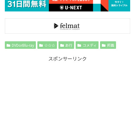
DVDorBlu-ray
☆☆☆
あ行
コメディ
邦画
スポンサーリンク