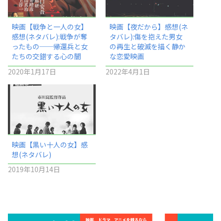
映画【戦争と一人の女】
映画【夜だから】感想(ネ
感想(ネタバレ):戦争が奪
タバレ):傷を抱えた男女
ったもの──帰還兵と女
の再生と破滅を描く静か
たちの交錯する心の闇
な恋愛映画
2020年1月17日
2022年4月1日
映画【黒い十人の女】感
想(ネタバレ)
2019年10月14日