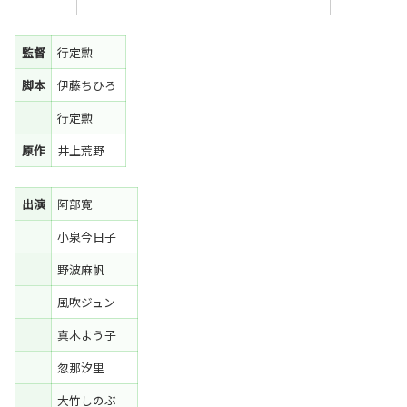
監督
行定勲
脚本
伊藤ちひろ
行定勲
原作
井上荒野
出演
阿部寛
小泉今日子
野波麻帆
風吹ジュン
真木よう子
忽那汐里
大竹しのぶ