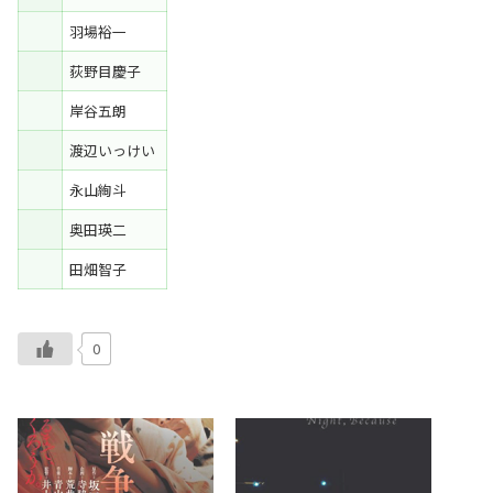
羽場裕一
荻野目慶子
岸谷五朗
渡辺いっけい
永山絢斗
奥田瑛二
田畑智子
0