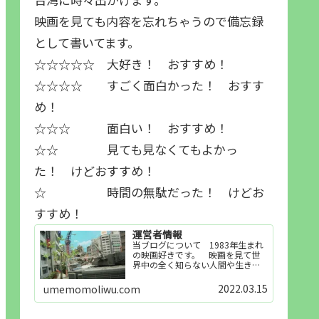
映画を見ても内容を忘れちゃうので備忘録
として書いてます。
☆☆☆☆☆ 大好き！ おすすめ！
☆☆☆☆ すごく面白かった！ おすす
め！
☆☆☆ 面白い！ おすすめ！
☆☆ 見ても見なくてもよかっ
た！ けどおすすめ！
☆ 時間の無駄だった！ けどお
すすめ！
運営者情報
当ブログについて 1983年生まれ
の映画好きです。 映画を見て世
界中の全く知らない人間や生き物
その他の事を知ることや知ってる
世界知らない世界に触れることが
2022.03.15
umemomoliwu.com
好きで映画を見てます。「映画を
見られれば幸福度を高い」とわか
りやすい人生です。そのため…