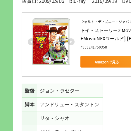
鑑賞日: 2009/05/06 Blu-ray 2019/09/19 DV
ウォルト・ディズニー・ジャパ
トイ・ストーリー2 Mov
+MovieNEXワールド] [Bl
4959241750358
Amazonで見る
監督
ジョン・ラセター
脚本
アンドリュー・スタントン
リタ・シャオ