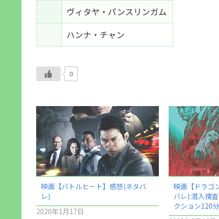
ヴィタヤ・パンスリンガム
ハンナ・チャン
0
映画【バトルヒート】感想(ネタバ
映画【ドラゴン
レ)
バレ):潜入捜
クション120
2020年1月17日