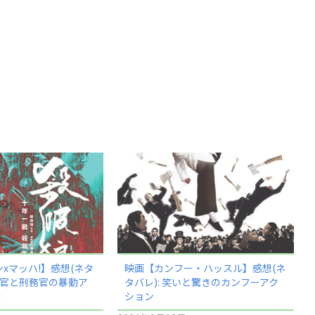
xマッハ!】感想(ネタ
映画【カンフー・ハッスル】感想(ネ
査官と刑務官の暴動ア
タバレ): 笑いと驚きのカンフーアク
分
ション