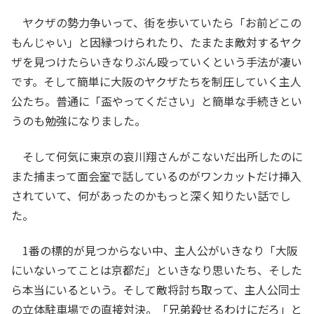
ヤクザの勢力争いって、街を歩いていたら「お前どこの
もんじゃい」と因縁つけられたり、たまたま敵対するヤク
ザを見つけたらいきなりぶん殴っていくという手法が凄い
です。そして簡単に大阪のヤクザたちを制圧していく主人
公たち。普通に「盃やってください」と簡単な手続きとい
うのも勉強になりました。
そして何気に東京の哀川翔さんがこないだ出所したのに
また捕まって面会室で話しているのがワンカットだけ挿入
されていて、何があったのかもっと深く知りたい話でし
た。
1番の標的が見つからない中、主人公がいきなり「大阪
にいないってことは京都だ」といきなり思いたち、そした
ら本当にいるという。そして敵将討ち取って、主人公同士
の立体駐車場での直接対決。「兄弟殺せるわけにだろ」と