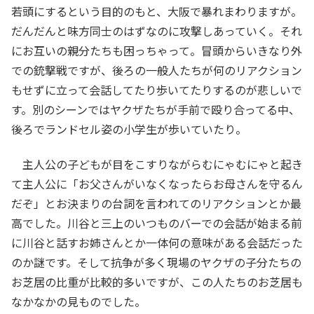
若頭にするという目的のもと、大阪で暴れまわりますが。
だんだんと味方同士のはずなのに攻撃しあっていく。それ
にお互いの親分たちも困っちゃって。冒頭からいきなり外
での銃撃戦ですが、後ろの一般人たちが何のリアクション
もせずに立って会話してたり歩いてたりするのが悲しいで
す。別のシーンではヤクザたちが手前で殴り合ってる中、
後ろでランドセル姿の小学生が歩いていたり。
主人公の子どもが目をこすりながらむにゃむにゃと起き
て主人公に「お父さんがいなくなったらお母さんを守るん
だぞ」とお決まりの台詞を言われてのリアクションとか最
高でした。川谷と三上のいつものバーでの会話が始まる前
に川谷と話すお姉さんとか一体何の意味がある会話だった
のか謎です。そして抗争が多く現場のヤクザの子分たちの
お芝居の比重が比較的多いですが、この人たちのお芝居も
なかなかの見ものでした。