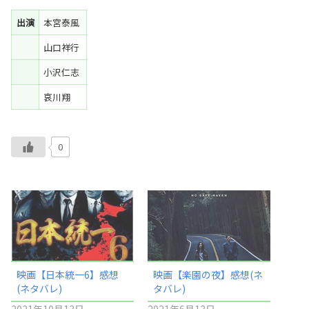
出演
本宮泰風
山口祥行
小沢仁志
哀川翔
0
映画【日本統一6】感想
映画【楽園の夜】感想(ネ
(ネタバレ)
タバレ)