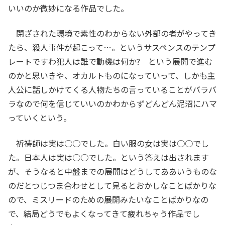
いいのか微妙になる作品でした。
閉ざされた環境で素性のわからない外部の者がやってき
たら、殺人事件が起こって…。というサスペンスのテンプ
レートですわ犯人は誰で動機は何か? という展開で進む
のかと思いきや、オカルトものになっていって、しかも主
人公に話しかけてくる人物たちの言っていることがバラバ
ラなので何を信じていいのかわからずどんどん泥沼にハマ
っていくという。
祈祷師は実は○○でした。白い服の女は実は○○でし
た。日本人は実は○○でした。という答えは出されます
が、そうなると中盤までの展開はどうしてああいうものな
のだとつじつま合わせとして見るとおかしなことばかりな
ので、ミスリードのための展開みたいなことばかりなの
で、結局どうでもよくなってきて疲れちゃう作品でし