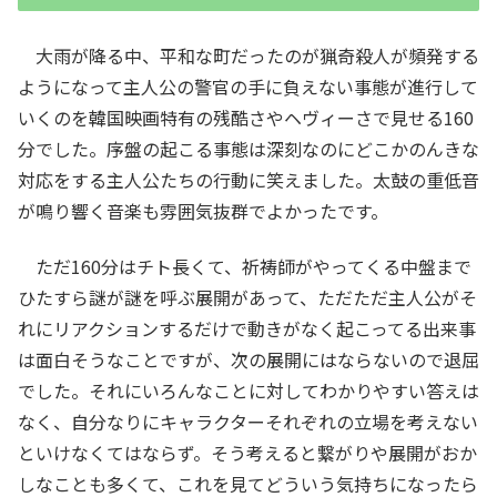
大雨が降る中、平和な町だったのが猟奇殺人が頻発する
ようになって主人公の警官の手に負えない事態が進行して
いくのを韓国映画特有の残酷さやヘヴィーさで見せる160
分でした。序盤の起こる事態は深刻なのにどこかのんきな
対応をする主人公たちの行動に笑えました。太鼓の重低音
が鳴り響く音楽も雰囲気抜群でよかったです。
ただ160分はチト長くて、祈祷師がやってくる中盤まで
ひたすら謎が謎を呼ぶ展開があって、ただただ主人公がそ
れにリアクションするだけで動きがなく起こってる出来事
は面白そうなことですが、次の展開にはならないので退屈
でした。それにいろんなことに対してわかりやすい答えは
なく、自分なりにキャラクターそれぞれの立場を考えない
といけなくてはならず。そう考えると繋がりや展開がおか
しなことも多くて、これを見てどういう気持ちになったら