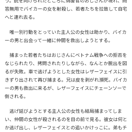
う。銃を向けられたところに偽警官のおじさんが現れ、問
答無用でバイカーの女を射殺し、若者たちを拉致して自宅
へと連れ去る。
唯一別行動をとっていた主人公の女性は助かり、バイカ
ーの男と出会って一緒に仲間を救出しようとする。
捕まった若者たちはおじさんにベトナム戦争への拒否を
なじられたり、拷問されたりしながら、なんとか脱出を図
るが失敗。車で逃げようとした女性はレザーフェイスに引
きずり出されて再び捕まる。兄は皮を剥がれ瀕死。バイカ
ーの男も救出に来るが、レザーフェイスにチェーンソーで
倒される。
逃げ延びようとする主人公の女性も結局捕まってしま
い、仲間の女性が殺されるのを目の前で見る。彼女は何と
か逃げ出し、レザーフェイスとの追いかけっこに。弟もチ