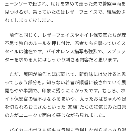
ェーンソーで殺され、助けを求めて走った先で警察車両を
見つけるが、乗っていたのはレザーフェイスで、結局殺さ
れてしまっておしまい。
前作と同じく、レザーフェイスやホイト保安官たちが理
不尽で独自のルールを押し付け、若者たちを襲っていくス
タイルは健在です。バイオレンス描写も強烈で、スプラッ
ターを求める人にはしっかり刺さる内容だと思います。
ただ、展開が前作とほぼ同じで、新鮮味には欠けると思
ってしまう部分も。知らない若者が順番に殺されていく展
開もやや単調で、印象に残りにくかったです。むしろ、ホ
イト保安官の理不尽なふるまいや、太ったおばちゃんや足
を切られるおじさんといった“家族”たちの狂気じみた日常
の方がユニークで面白く感じながら見れました。
バイカーのボスも強キャラ風に登場しながらあっさり退