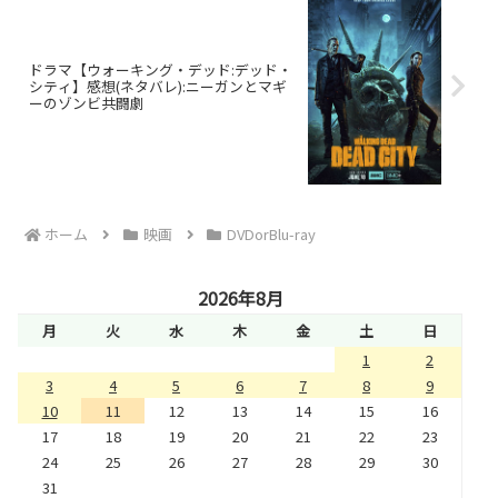
ドラマ【ウォーキング・デッド:デッド・
シティ】感想(ネタバレ):ニーガンとマギ
ーのゾンビ共闘劇
ホーム
映画
DVDorBlu-ray
2026年8月
月
火
水
木
金
土
日
1
2
3
4
5
6
7
8
9
10
11
12
13
14
15
16
17
18
19
20
21
22
23
24
25
26
27
28
29
30
31