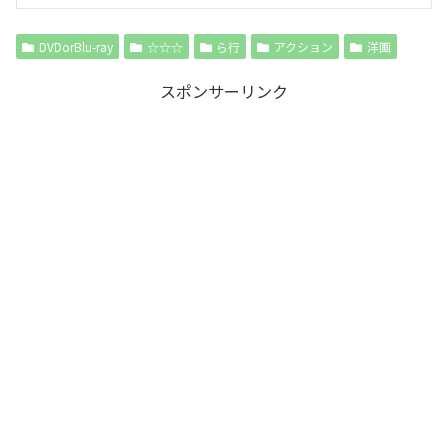
DVDorBlu-ray
☆☆☆
ら行
アクション
洋画
スポンサーリンク