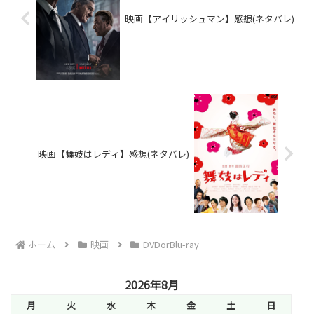
映画【アイリッシュマン】感想(ネタバレ)
映画【舞妓はレディ】感想(ネタバレ)
ホーム
映画
DVDorBlu-ray
2026年8月
月
火
水
木
金
土
日