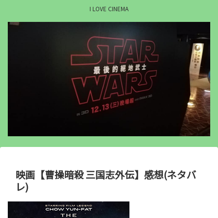
I LOVE CINEMA
映画【曹操暗殺 三国志外伝】感想(ネタバ
レ)