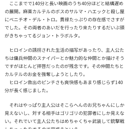
ここまでで140分と長い映画のうち40分ほどと結構遅め
の展開。麻薬カルテルのボスのサルマ・ハエックと殺し屋
にベニチオ・デル・トロ。貫禄たっぷりの存在感でさすが
でした。その両者のあいだを行ったり来たりするだいぶ頭
がきちゃってるジョン・トラボルタ。
ヒロインの誘拐された生活の描写があったり、主人公た
ちは傭兵仲間のスナイパーとか魅力的な仲間とか描けそう
ですがほとんど拝啓だったのが残念です。その仲間たちと
カルテルのお金を強奪しようとしたり。
ヒロイン救出のピンチさも爽快感もあまり感じらず140
分が長く感じました。
それはやっぱり主人公はそこらへんのお兄ちゃんにしか
見えないし、対する相手はゴリゴリの犯罪者にしか見えな
い。それでいて主人公たちはめちゃくちゃ武装して銃撃戦
しちゃったりするので戸惑うという。