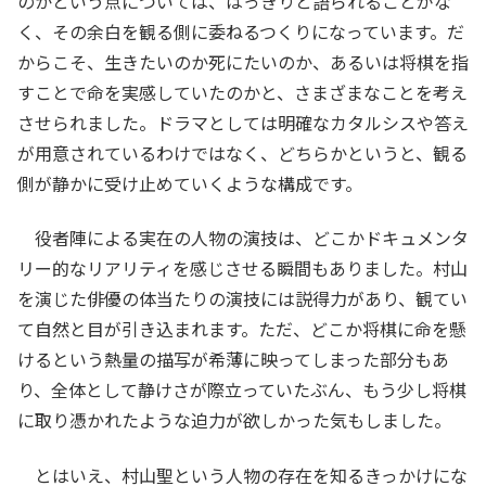
のかという点については、はっきりと語られることがな
く、その余白を観る側に委ねるつくりになっています。だ
からこそ、生きたいのか死にたいのか、あるいは将棋を指
すことで命を実感していたのかと、さまざまなことを考え
させられました。ドラマとしては明確なカタルシスや答え
が用意されているわけではなく、どちらかというと、観る
側が静かに受け止めていくような構成です。
役者陣による実在の人物の演技は、どこかドキュメンタ
リー的なリアリティを感じさせる瞬間もありました。村山
を演じた俳優の体当たりの演技には説得力があり、観てい
て自然と目が引き込まれます。ただ、どこか将棋に命を懸
けるという熱量の描写が希薄に映ってしまった部分もあ
り、全体として静けさが際立っていたぶん、もう少し将棋
に取り憑かれたような迫力が欲しかった気もしました。
とはいえ、村山聖という人物の存在を知るきっかけにな