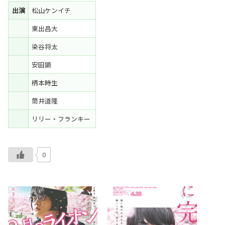
出演
松山ケンイチ
東出昌大
染谷将太
安田顕
柄本時生
筒井道隆
リリー・フランキー
0