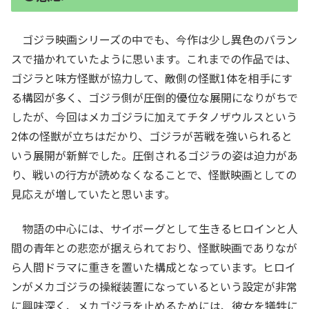
ゴジラ映画シリーズの中でも、今作は少し異色のバラン
スで描かれていたように思います。これまでの作品では、
ゴジラと味方怪獣が協力して、敵側の怪獣1体を相手にす
る構図が多く、ゴジラ側が圧倒的優位な展開になりがちで
したが、今回はメカゴジラに加えてチタノザウルスという
2体の怪獣が立ちはだかり、ゴジラが苦戦を強いられると
いう展開が新鮮でした。圧倒されるゴジラの姿は迫力があ
り、戦いの行方が読めなくなることで、怪獣映画としての
見応えが増していたと思います。
物語の中心には、サイボーグとして生きるヒロインと人
間の青年との悲恋が据えられており、怪獣映画でありなが
ら人間ドラマに重きを置いた構成となっています。ヒロイ
ンがメカゴジラの操縦装置になっているという設定が非常
に興味深く、メカゴジラを止めるためには、彼女を犠牲に