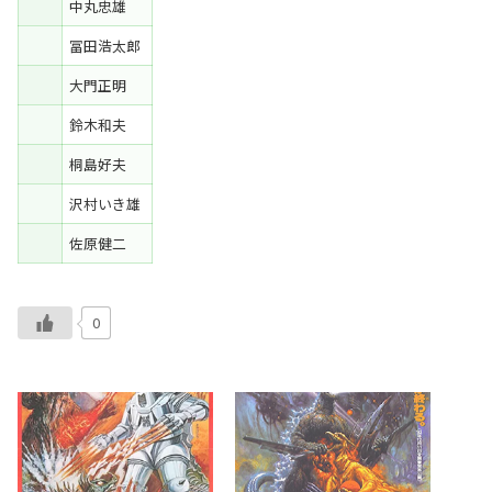
中丸忠雄
冨田浩太郎
大門正明
鈴木和夫
桐島好夫
沢村いき雄
佐原健二
0