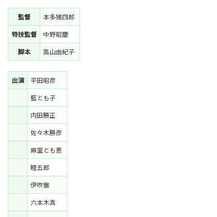
監督
本多猪四郎
特技監督
中野昭慶
脚本
高山由紀子
出演
平田昭彦
藍とも子
内田勝正
佐々木勝彦
麻里とも恵
睦五郎
伊吹徹
六本木真