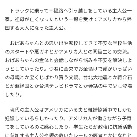
トラックに乗って幸福路へ引っ越しをしている主人公一
家。祖母が亡くなったという一報を受けてアメリカから帰
国する大人になった主人公。
おばあちゃんとの思い出や転校してきて不安な学校生活
のスタートや悪ガキとかアメリカ人との同級生との交流。
おばあちゃんの霊体と会話しながら悩みや不安を解決しよ
うとしていったり。つねに金欠でお金儲けで頭がいっぱい
の母親とか宝くじばかり買う父親。台北大地震とか蒋介石
とか蔣経国とか台湾テレビドラマとか会話の中で少し登場
したり。
現代の主人公はアメリカにいる夫と離婚協議中でしかも
妊娠しているらしかったり、アメリカ人が働きながら子育
てをしているのに感心したり。学生たちが政権に抗議活動
に参加する主人公や親の敷いたレールの医者とかになれと