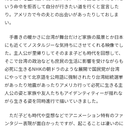
いう命令を拒否して自分が行きたい道を行くと宣言した
り。アメリカで今の夫との出会いがあったりしておしま
い。
手書きの暖かさに台湾が舞台だけど家族の風景とか日本
にも近くてノスタルジーな気持ちにさせてくれる映像でし
た。主人公が里帰りしてそのまま子ども時代を回想して、
そこで台湾の政治なども庶民の生活に影響を受けながらも
必死に生きるNHKの朝ドラのような展開で国民党が台湾
にやってきて北京語を公用語に強制されたり台湾総統選挙
があったり地震があったりアメリカ行って必死に生きる主
人公の姿と家族や友人たちもアイデンティティーが揺れな
がら生きる姿を同時進行で描いていきました。
ただ子ども時代や空想などでアニメーション特有のファ
ンタジー表現が面白かったですが、起こることは凄いのに