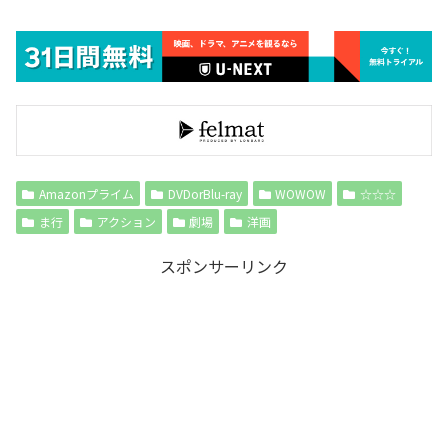
Amazonプライム
DVDorBlu-ray
WOWOW
☆☆☆
ま行
アクション
劇場
洋画
スポンサーリンク