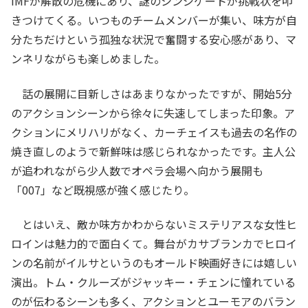
IMFが解散の危機にあり、謎のシンジゲートが挑戦状を叩
きつけてくる。いつものチームメンバーが集い、味方が自
分たちだけという孤独な状況で奮闘する安心感があり、マ
ンネリながらも楽しめました。
話の展開に目新しさはあまりなかったですが、開始5分
のアクションシーンから徐々に失速してしまった印象。ア
クションにメリハリがなく、カーチェイスも過去の名作の
焼き直しのようで新鮮味は感じられなかったです。主人公
が追われながら少人数でオペラ会場へ向かう展開も
「007」など既視感が強く感じたり。
とはいえ、敵か味方かわからないミステリアスな女性ヒ
ロインは魅力的で面白くて。舞台がカサブランカでヒロイ
ンの名前がイルサというのもオールド映画好きには嬉しい
演出。トム・クルーズがジャッキー・チェンに憧れている
のが伝わるシーンも多く、アクションとユーモアのバラン