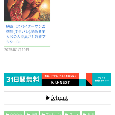
映画【スパイダーマン2】
感想(ネタバレ):悩める主
人公の人間臭さと超絶ア
クション
2025年1月19日
☆☆☆☆
あ行
アクション
アニメ
劇場