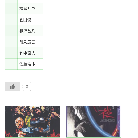
福島リラ
菅田俊
根津甚八
鶴見辰吾
竹中直人
佐藤浩市
0