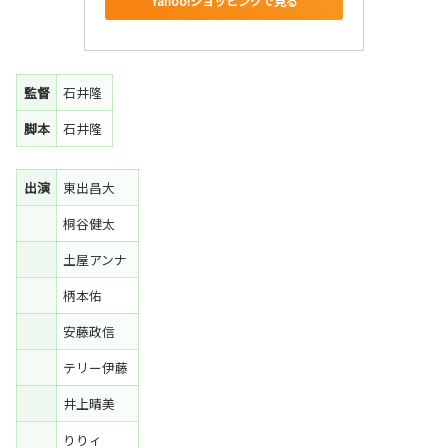
Yahoo!ショッピングで見る
監督
石井隆
脚本
石井隆
出演
東出昌大
桐谷健太
土屋アンナ
柄本佑
安藤政信
テリー伊藤
井上晴美
りりィ