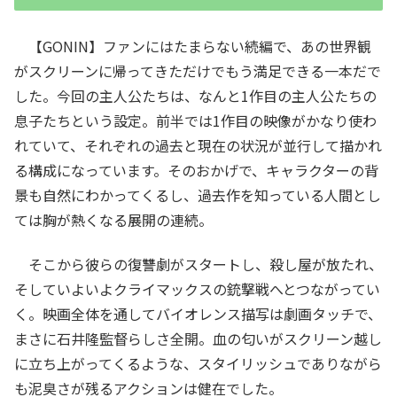
【GONIN】ファンにはたまらない続編で、あの世界観
がスクリーンに帰ってきただけでもう満足できる一本だで
した。今回の主人公たちは、なんと1作目の主人公たちの
息子たちという設定。前半では1作目の映像がかなり使わ
れていて、それぞれの過去と現在の状況が並行して描かれ
る構成になっています。そのおかげで、キャラクターの背
景も自然にわかってくるし、過去作を知っている人間とし
ては胸が熱くなる展開の連続。
そこから彼らの復讐劇がスタートし、殺し屋が放たれ、
そしていよいよクライマックスの銃撃戦へとつながってい
く。映画全体を通してバイオレンス描写は劇画タッチで、
まさに石井隆監督らしさ全開。血の匂いがスクリーン越し
に立ち上がってくるような、スタイリッシュでありながら
も泥臭さが残るアクションは健在でした。