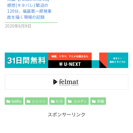
感想(ネタバレ):緊迫の
120分、福島第一原発事
故を描く現場の記録
2020年6月9日
Netflix
☆☆☆☆
た行
コメディ
邦画
スポンサーリンク