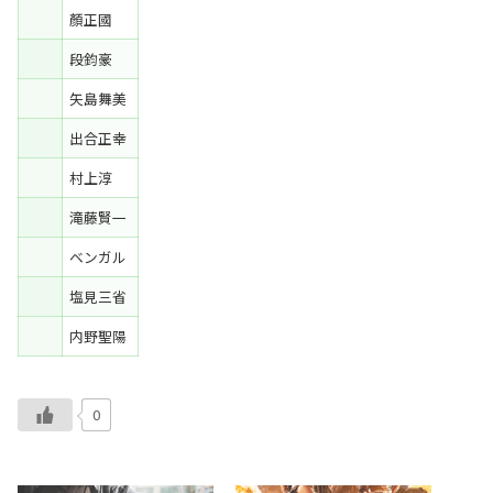
顏正國
段鈞豪
矢島舞美
出合正幸
村上淳
滝藤賢一
ベンガル
塩見三省
内野聖陽
0