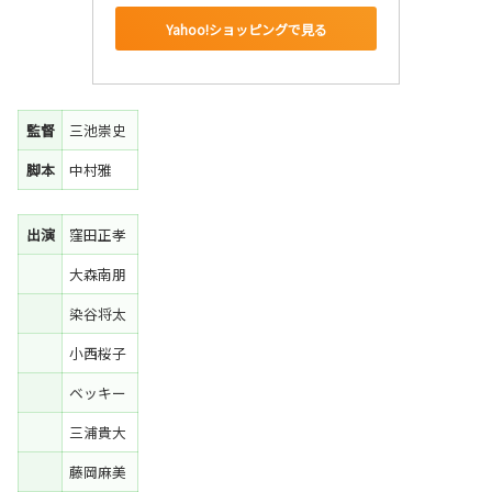
Yahoo!ショッピングで見る
監督
三池崇史
脚本
中村雅
出演
窪田正孝
大森南朋
染谷将太
小西桜子
ベッキー
三浦貴大
藤岡麻美