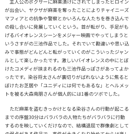
主人公のボクサーに麻薬漬けにされてしまったヒロイン
が出会い、ヤクザが麻薬を奪ったことによりチャイニーズ
マフィアとの抗争や警察とかいろんな人たちを巻き込んで
の殺し合いに発展していくという。首が転がり、手足がも
げるバイオレンスシーンをメジャー映画でやってしまうと
いうさすがの三池作品でした。それでいて勘違いや思い込
みで事態がどんどんと転がっていくのがこういったジャン
ルとして楽しかったです。激しいバイオレンスの中にとぼ
けたコメディが挟まれるのも三池作品っぽさがあってよか
ったです。染谷将太さんが裏切りがばれないように焦ると
ぼけたお芝居や「ユニディには何でもあるな」とヘルメッ
トを被る大森南朋さんが個人的には1番のツボでした。
ただ麻薬を盗むきっかけとなる染谷さんの行動が起こる
までの序盤30分はバラバラの人物たちがバラバラに行動
するのを映していくだけなので、結構退屈で群像劇として
の弱点がある作品で、事件が大きくなり始めてからは楽し