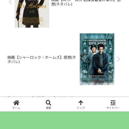
想(ネタバレ)
映画【シャーロック・ホームズ】感想(ネ
タバレ)
ホーム
映画
DVDorBlu-ray
ホーム
検索
トップ
サイドバー
2026年8月
月
火
水
木
金
土
日