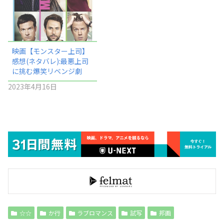
映画【モンスター上司】
感想(ネタバレ):最悪上司
に挑む爆笑リベンジ劇
2023年4月16日
☆☆
か行
ラブロマンス
試写
邦画