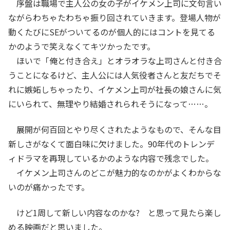
序盤は職場で主人公の女の子がイケメン上司に文句言い
ながらわちゃたわちゃ振り回されていきます。登場人物が
動くたびにSEがついてるのが個人的にはコントを見てる
かのようで笑えなくてキツかったです。
ほいで「俺と付き合え」とオラオラな上司さんと付き合
うことになるけど、主人公には人気役者さんと友だちでそ
れに嫉妬しちゃったり、イケメン上司が社長の娘さんに気
にいられて、無理やり結婚されられそうになって……。
展開が何百回とやり尽くされたようなもので、そんな目
新しさがなくて面白味に欠けました。90年代のトレンデ
ィドラマを再現しているかのような内容で残念でした。
イケメン上司さんのどこが魅力的なのかがよくわからな
いのが痛かったです。
けど1周して新しい内容なのかな? と思って見たら楽し
める映画だと思いました。