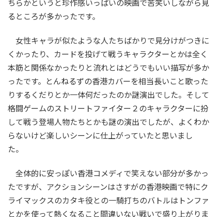
ちらかというと珍作感いっぱいの映画で苦笑いしながら見
るところが多かったです。
女性キャラが似たような人たちばかりで見分けがつきに
くかったり、カードを投げて戦うキャラクターとかは全く
本筋と関係なかったりと流れとはどうでもいい描写が多か
ったです。とんねるずの香港カバーを相当長いこと歌った
りするくだりとか一体何だったのか謎演出でした。そして
格闘ゲームのストリートファイター２のキャラクターに扮
して戦う登場人物たちとかも謎の演出でしたが、よくわか
らないけど楽しいシーンに仕上がっていたと思いまし
た。
全体的に安っぽい香港コメディで笑えない部分が多かっ
たですが、アクションシーンはさすがの香港映画で特にク
ライマックスのカタキ役との一騎打ちのバトルはトンファ
とかを使って熱くなること間違いない戦いで盛り上がりま