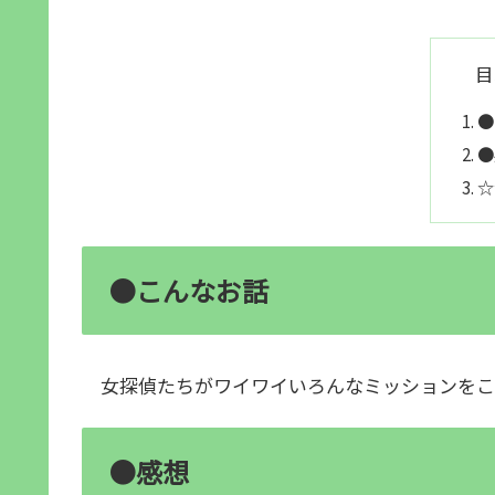
目
●
●
☆
●こんなお話
女探偵たちがワイワイいろんなミッションをこ
●感想