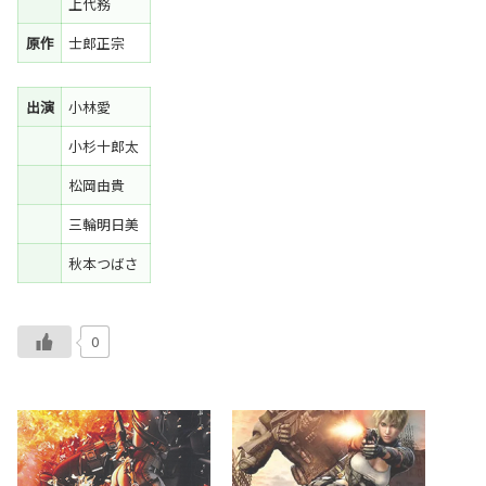
上代務
原作
士郎正宗
出演
小林愛
小杉十郎太
松岡由貴
三輪明日美
秋本つばさ
0