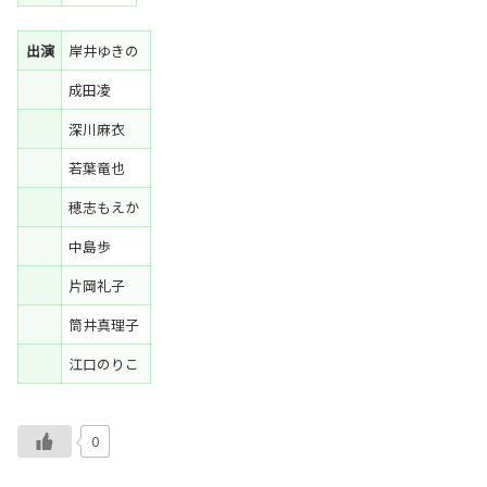
出演
岸井ゆきの
成田凌
深川麻衣
若葉竜也
穂志もえか
中島歩
片岡礼子
筒井真理子
江口のりこ
0