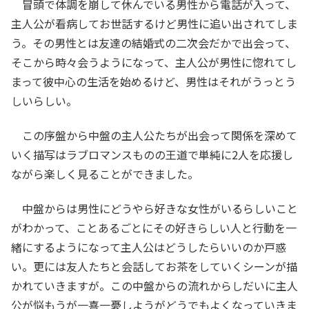
冒頭で体調を崩して休んでいる男性から電話が入って、
主人公が看病してお世話するけど男性に追い出されてしま
う。その男性とは友達の結婚式の二次会だかで出会って、
そこから時々会うようになって、主人公が男性に惚れてし
まって彼中心の生活を始めるけど、男性はそれがうっとう
しいらしい。
この序盤から中盤の主人公たちが出会って関係を深めて
いく描写はラブロマンスものの王道で単純に2人を応援し
ながら楽しく見ることができました。
中盤からは男性にどうやら好きな女性がいるらしいこと
がわかって、ことあるごとにその好きらしい人と行動を一
緒にするようになって主人公はどうしたらいいのか戸惑
い。更には友人たちと会話してお茶をしていくシーンが描
かれていきますが。この中盤からの流れからしだいに主人
公が悩もうが一喜一憂しようがどうでもよくなっていきま