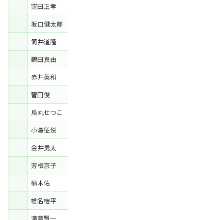
窪田正孝
坂口健太郎
筒井道隆
鶴田真由
赤井英和
菅田俊
烏丸せつこ
小澤征悦
金井勇太
芳根京子
柄本佑
椎名桔平
滝藤賢一