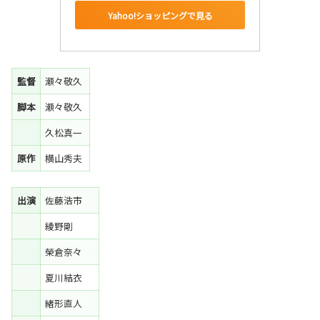
Yahoo!ショッピングで見る
監督
瀬々敬久
脚本
瀬々敬久
久松真一
原作
横山秀夫
出演
佐藤浩市
綾野剛
榮倉奈々
夏川結衣
緒形直人