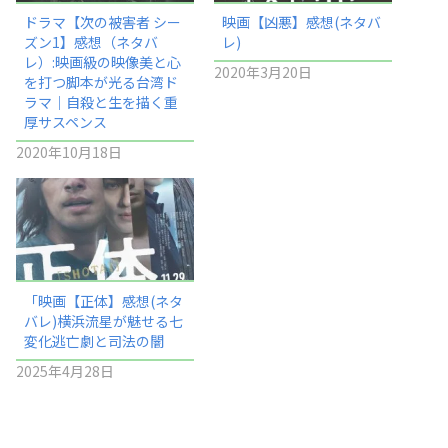
ドラマ【次の被害者 シー
映画【凶悪】感想(ネタバ
ズン1】感想（ネタバ
レ)
レ）:映画級の映像美と心
2020年3月20日
を打つ脚本が光る台湾ド
ラマ｜自殺と生を描く重
厚サスペンス
2020年10月18日
「映画【正体】感想(ネタ
バレ)横浜流星が魅せる七
変化逃亡劇と司法の闇
2025年4月28日