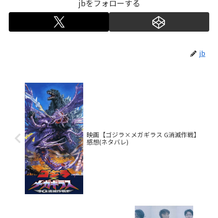
jbをフォローする
jb
映画【ゴジラ×メガギラス G消滅作戦】
感想(ネタバレ)