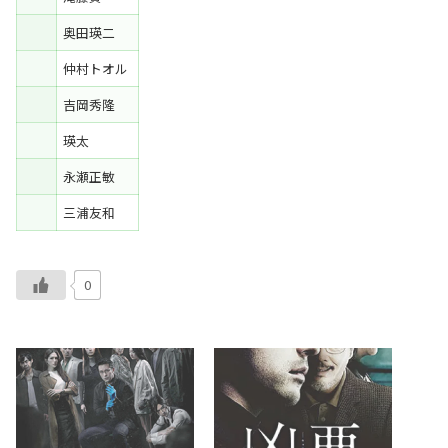
奥田瑛二
仲村トオル
吉岡秀隆
瑛太
永瀬正敏
三浦友和
0