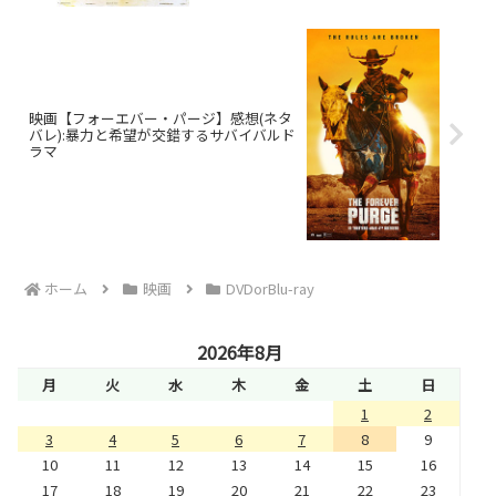
映画【フォーエバー・パージ】感想(ネタ
バレ):暴力と希望が交錯するサバイバルド
ラマ
ホーム
映画
DVDorBlu-ray
2026年8月
月
火
水
木
金
土
日
1
2
3
4
5
6
7
8
9
10
11
12
13
14
15
16
17
18
19
20
21
22
23