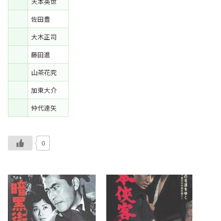
天本英世
佐田豊
大木正司
藤田進
山茶花究
加東大介
仲代達矢
0