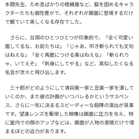
本間先生、ため息ばかりの棺桶屋など、脇を固めるキャラ
クターたちも個性豊かで、それぞれが画面に登場するだけ
で観ていて楽しくなる存在でした。
さらに、台詞のひとつひとつが印象的で、「全く可愛い
面してるな、お前たちは」「じゃあ、叩き斬られても文句
はねえな」「全く馬鹿につける薬はねえな」「斬られり
ゃ、いてえぞ」「刺身にしてやる」など、真似したくなる
名言が次々と飛び出します。
三十郎がどのようにして清兵衛一家と丑寅一家を潰して
いくのか、また彼の計画がいつバレるかというサスペン
ス、さらに一気に決まるスピーディーな殺陣の演出が見事
です。望遠レンズを駆使した映像は画面に圧力を与え、特
に室内での顔のアップなどは、画面が人物の表情だけで埋
まるほどの迫力があります。