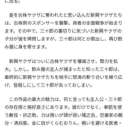
に出る。
妾を古株ヤクザに奪われたと思い込んだ新興ヤクザたち
は、古株側のスポンサーを襲撃。両者の全面戦争が始まり
ます。その中で、三十郎の裏切りに気づいた新興ヤクザの
子分が彼を拷問しますが、三十郎は何とか脱出し、再び飲
み屋に身を寄せます。
新興ヤクザはついに古株ヤクザを壊滅させ、勢力を拡
大。しかし、飲み屋の主人が捕まったと知った三十郎は、
最終的に新興ヤクザたちを相手に怒涛の斬り合いを繰り広
げ、皆殺しにして三十郎が去っておしまい。
この作品の最大の魅力は、何と言っても主人公・三十郎
の存在感と格好良さにあります。彼だけでなく、拳銃を使
う敵役・卯之助、力は強いが頭が弱い猪之吉、恐妻家の親
分・清兵衛、金に目がくらむおりん、戦いを避ける医者・