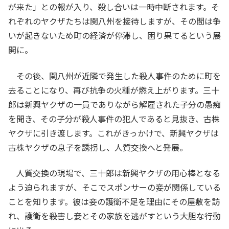
が来た」との報が入り、殺し合いは一時中断されます。そ
れぞれのヤクザたちは関八州を接待しますが、その間は争
いが起きないため町の経済が停滞し、困り果てるという展
開に。
その後、関八州が近隣で発生した殺人事件のために町を
去ることになり、再び抗争の火種が燃え上がります。三十
郎は新興ヤクザの一員でありながら解雇された子分の愚痴
を聞き、その子分が殺人事件の犯人であると見抜き、古株
ヤクザに引き渡します。これがきっかけで、新興ヤクザは
古株ヤクザの息子を誘拐し、人質交換へと発展。
人質交換の現場で、三十郎は新興ヤクザの用心棒となる
よう迫られますが、そこでスポンサーの妾が関係している
ことを知ります。彼は妾の護衛不足を理由にその屋敷を訪
れ、護衛を殺害し妾とその家族を逃がすという大胆な行動