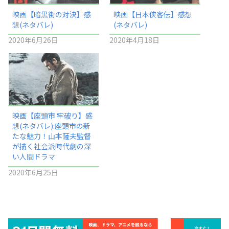
映画【暗黒街の対決】感
映画【日本侠客伝】感想
想(ネタバレ)
(ネタバレ)
2020年6月26日
2020年4月18日
映画【座頭市 牢破り】感
想(ネタバレ):座頭市の新
たな魅力！山本薩夫監督
が描く社会派時代劇の深
い人間ドラマ
2020年6月25日