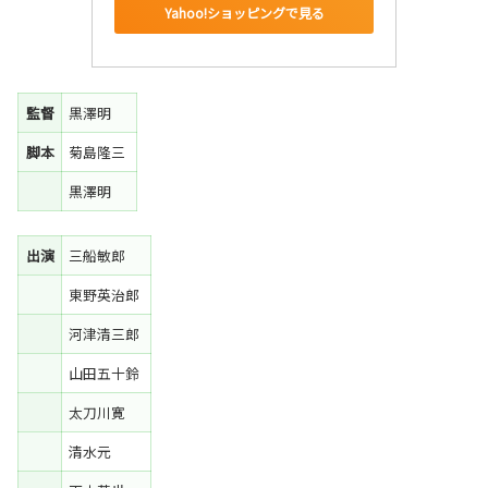
Yahoo!ショッピングで見る
監督
黒澤明
脚本
菊島隆三
黒澤明
出演
三船敏郎
東野英治郎
河津清三郎
山田五十鈴
太刀川寛
清水元