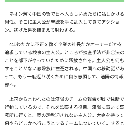
ネオン輝く中国の街で日本人らしい男たちに話しかける
男性。そこに主人公が拳銃を手に乱入してきてアクショ
ン。逃げた男を捕まえて射殺する。
4年後だかに不正を働く企業の社長だかオーナーだかを
追求している検事の主人公。ところが捜査手法が非合法の
ことを部下がやっていたために釈放される。主人公も何も
することがない窓際族に左遷される。中国への移動話があ
って、もう一度返り咲くために自ら志願して、瀋陽の情報
部へ。
上司から言われたのは瀋陽のチームの報告が嘘で独断で
行動しているので、それを監察する役目。瀋陽に着いて事
務所に行くと、案の定歓迎されない主人公。大金を持って
何やらどこかへ行こうとするチームについていく。すると