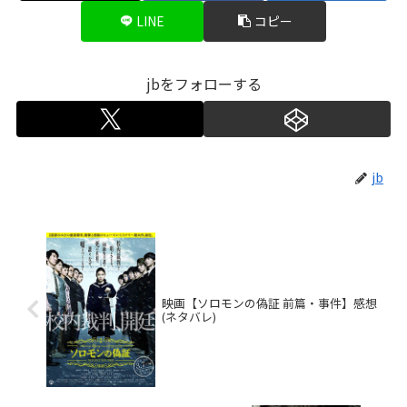
LINE
コピー
jbをフォローする
jb
映画【ソロモンの偽証 前篇・事件】感想
(ネタバレ)